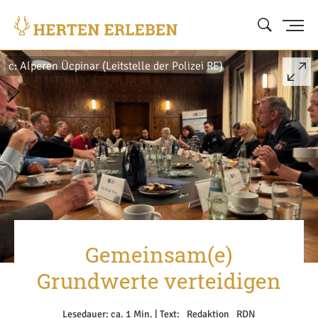
c: Alperen Ücpinar (Leitstelle der Polizei RE)
Gemeinsam(e)
Grundwerte verteidigen
Lesedauer: ca. 1 Min. | Text: _Redaktion _RDN